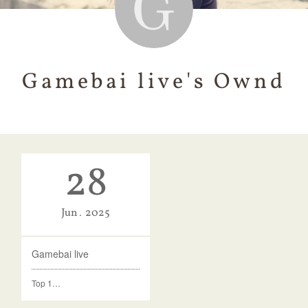
Gamebai live's Ownd
28
Jun
2025
Gamebai live
Top 1…